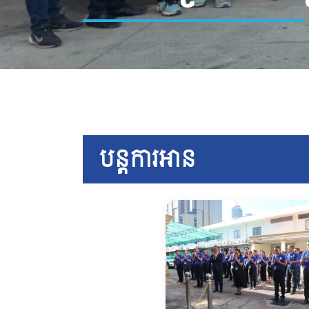
បន្តការអាន