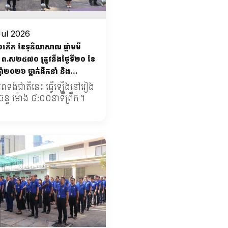
Jul 2026
ទ ៦កើត ខែទុតិយាសាឍ ឆ្នាំមមី
ក ព.ស២៥៧០ ត្រូវនឹងថ្ងៃទី២០ ខែ
្នាំ២០២៦ ថ្នាក់ដឹកនាំ និង
តនៃទូរគមនាគមន៍កម្ពុជា បាន
រពទង់ជាតិនេះ ធ្វើឡើងនៅរៀង
ចូលរួមគោរពទង់ជាតិ ដើម្បីសម្តែង
ងៃចន្ទ ម៉ោង ៨:០០នាទីព្រឹក។
ដឹងគុណដល់អ្នកតស៊ូក្នុងបុព្វ
ពារមាតុភូមិ លើកកម្ពស់ស្មារតី
ជាតិ និងកសាងអភិវឌ្ឍន៍ជាតិ
ោយសុខសន្តិភាព និងចីរភាព។