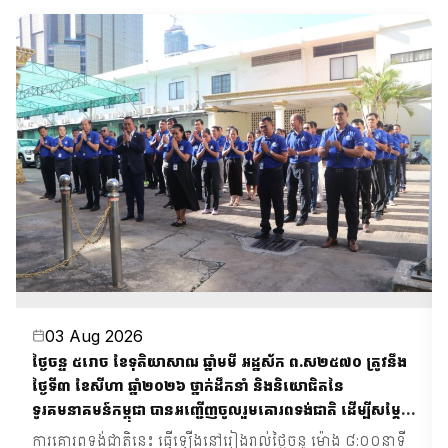
03 Aug 2026
ថ្ងៃចន្ទ ៥រោច ខែទុតិយាសាឍ ឆ្នាំមមី អដ្ឋស័ក ព.ស២៥៧០ ត្រូវនឹង
ថ្ងៃទី៣ ខែសីហា ឆ្នាំ២០២៦ ថ្នាក់ដឹកនាំ និងនិយោជិតនៃ
ទូរគមនាគមន៍កម្ពុជា បានអញ្ជើញចូលរួមគោរពទង់ជាតិ ដើម្បីសម្តែង
ការគោរពដឹងគុណដល់អ្នកតស៊ូក្នុងបុព្វហេតុការពារមាតុភូមិ លើក
ការគោរពទង់ជាតិនេះ ធ្វើឡើងនៅរៀងរាល់ថ្ងៃចន្ទ ម៉ោង ៨:០០នាទី