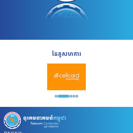
ដៃគូសហការ