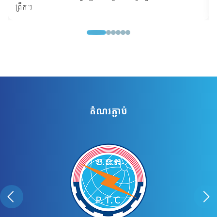
កម្ពស់ស្មារតីស្នេហាជាតិ និងកសាងអភិវឌ្ឍន៍ជាតិប្រកបដោយសុខ
ព្រឹក។
សន្តិភាព និងចីរភាព។
តំណរភ្ជាប់