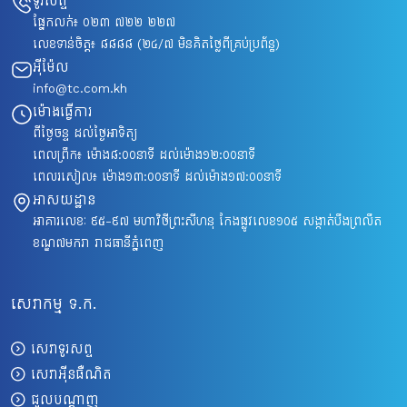
ទូរសព្ទ
ផ្នែកលក់៖
០២៣ ៧២២ ២២៧
លេខទាន់ចិត្ត៖
៨៨៨៨
(២៤/៧ មិនគិតថ្លៃពីគ្រប់ប្រព័ន្ធ)
អ៊ីម៉ែល
info@tc.com.kh
ម៉ោងធ្វើការ
ពីថ្ងៃចន្ទ ដល់ថ្ងៃអាទិត្យ
ពេលព្រឹក៖ ម៉ោង៨​:០០នាទី ដល់ម៉ោង១២:០០នាទី
ពេលរសៀល៖ ម៉ោង១៣:០០នាទី ដល់ម៉ោង១៧:០០នាទី
អាសយដ្ឋាន
អាគារលេខៈ ៩៥-៩៧ មហាវិថីព្រះសីហនុ កែងផ្លូវលេខ១០៥ សង្កាត់បឹងព្រលឹត
ខណ្ឌ៧មករា រាជធានីភ្នំពេញ
សេវាកម្ម ទ.ក.
សេវាទូរសព្ទ
សេវាអ៊ីនធឺណិត
ជួលបណ្តាញ