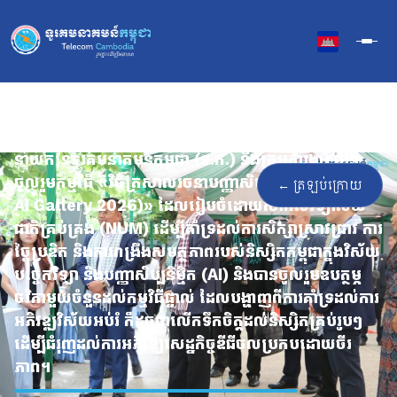
Skip
to
content
នៅថ្ងៃទី១២ ខែមិថុនា ឆ្នាំ២០២៦ ឯកឧត្ដម សឿង ម៉ូរ៉ារិទ្ធ អគ្គ
នាយកនៃទូរគមនាគមន៍កម្ពុជា (ទ.ក.) និងក្រុមការងារ បាន
ចូលរួមកម្មវិធី «វិចិត្រសាលរចនាបញ្ញាសិប្បនិម្មិត (Design
← ត្រឡប់ក្រោយ
AI Gallery 2026)» ដែលរៀបចំដោយសាកលវិទ្យាល័យ
ជាតិគ្រប់គ្រង (NUM) ដើម្បីគាំទ្រដល់ការសិក្សាស្រាវជ្រាវ ការ
ច្នៃប្រឌិត និងការពង្រឹងសមត្ថភាពរបស់និស្សិតកម្ពុជាក្នុងវិស័យ
បច្ចេកវិទ្យា និងបញ្ញាសិប្បនិម្មិត (AI) និងបានចូលរួមឧបត្ថម្ភ
ថវិកាមួយចំនួនដល់កម្មវិធីផ្ទាល់ ដែលបង្ហាញពីការគាំទ្រដល់ការ
អភិវឌ្ឍវិស័យអប់រំ ក៏ដូចជាលើកទឹកចិត្តដល់និស្សិតគ្រប់រូបៗ
ដើម្បីជំរុញដល់ការអភិវឌ្ឍសេដ្ឋកិច្ចឌីជីថលប្រកបដោយចីរ
ភាព។