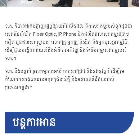
ទ.ក. ក៏បានដាក់បង្ហាញផ្សព្វផ្សាយពីផលិតផល និងសេវាកម្មរបស់ខ្លួនដូចជា
សេវាអុីនធឺណិត Fiber Optic, IP Phone និងផលិតផលសេវាកម្មផ្សេងៗ
ទៀត ជូនដល់សាស្ត្រាចារ្យ លោកគ្រូ អ្នកគ្រូ និស្សិត និងអ្នកចូលរួមកម្មវិធី
ដើម្បីជួយបង្កើនការយល់ដឹងអំពីការអភិវឌ្ឍ និងទំនើបកម្មសេវាកម្មរបស់
ទ.ក.។
ទ.ក. នឹងបន្តគាំទ្រសកម្មភាពអប់រំ ការស្រាវជ្រាវ និងនវានុវត្តន៍ ដើម្បីរួម
ចំណែកកសាងធនធានមនុស្សជំនាន់ថ្មី និងអនាគតឌីជីថលរបស់
ប្រទេសកម្ពុជា។
បន្តការអាន