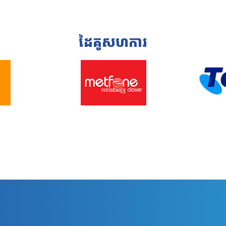
ដៃគូសហការ