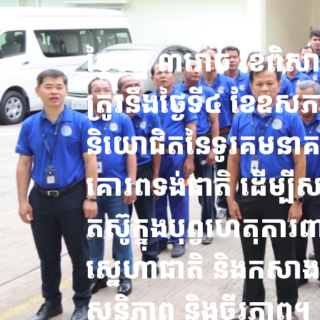
ថ្ងៃចន្ទ ៣រោច ខែពិស
ត្រូវនឹងថ្ងៃទី៤ ខែឧសភា
និយោជិតនៃទូរគមនាគម
គោរពទង់ជាតិ ដើម្បី
តស៊ូក្នុងបុព្វហេតុការ
ស្នេហាជាតិ និងកសាង
សន្តិភាព និងចីរភាព។