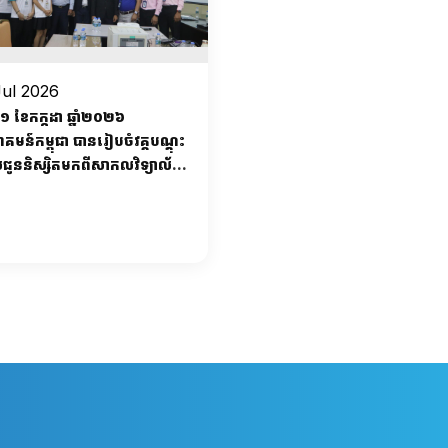
ត់ចត់ និងយកចិត្តទុកដាក់ខ្ពស់លើ
រៈនីមួយៗ ប្រកបដោយទំនួលខុស
ដើម្បីសម្រេចបាននូវគោលដៅរបស់
ាគមន៍កម្ពុជានៅថ្ងៃអនាគត។
Jul 2026
ី១ ខែកក្កដា ឆ្នាំ២០២៦
គមន៍កម្ពុជា បានរៀបចំវគ្គបណ្ដុះ
ជូននិស្សិតមកពីសាកលវិទ្យាល័យ
 អន្តរជាតិ ក្នុងគោលបំណង
លែកចំណេះដឹង និងបទពិសោធន៍
ាប់រវាងទ្រឹស្ដី និងការអនុវត្តជាក់
នុងវិស័យទូរគមនាគមន៍ ដែលឆ្លុះ
ងពីការចូលរួមចំណែករបស់ ទ.ក.
រគាំទ្រវិស័យអប់រំ និងអភិវឌ្ឍធនធាន
 ប្រកបដោយសមត្ថភាព។