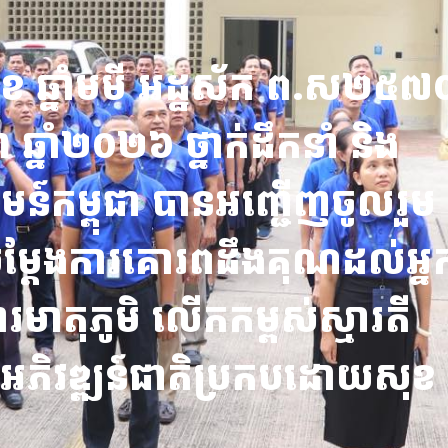
ាខ ឆ្នាំមមី អដ្ឋស័ក ព.ស២៥៧
 ឆ្នាំ២០២៦ ថ្នាក់ដឹកនាំ និង
ន៍កម្ពុជា បានអញ្ជើញចូលរួម
សម្តែងការគោរពដឹងគុណដល់អ្ន
ពារមាតុភូមិ លើកកម្ពស់ស្មារតី
អភិវឌ្ឍន៍ជាតិប្រកបដោយសុខ