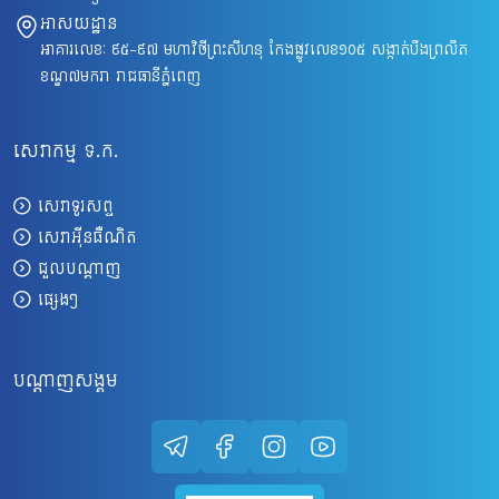
អាសយដ្ឋាន
អាគារលេខៈ ៩៥-៩៧ មហាវិថីព្រះសីហនុ កែងផ្លូវលេខ១០៥ សង្កាត់បឹងព្រលឹត
ខណ្ឌ៧មករា រាជធានីភ្នំពេញ
សេវាកម្ម ទ.ក.
សេវាទូរសព្ទ
សេវាអ៊ីនធឺណិត
ជួលបណ្តាញ
ផ្សេងៗ
បណ្តាញសង្គម