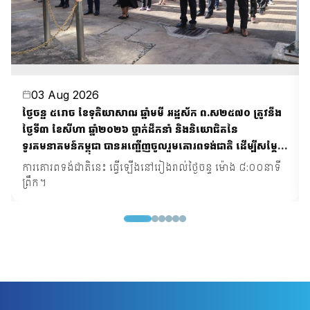
03 Aug 2026
ថ្ងៃចន្ទ ៥រោច ខែទុតិយាសាឍ ឆ្នាំមមី អដ្ឋស័ក ព.ស២៥៧០ ត្រូវនឹង
ថ្ងៃទី៣ ខែសីហា ឆ្នាំ២០២៦ ថ្នាក់ដឹកនាំ និងនិយោជិតនៃ
ទូរគមនាគមន៍កម្ពុជា បានអញ្ជើញចូលរួមគោរពទង់ជាតិ ដើម្បីសម្តែង
ការគោរពដឹងគុណដល់អ្នកតស៊ូក្នុងបុព្វហេតុការពារមាតុភូមិ លើក
ការគោរពទង់ជាតិនេះ ធ្វើឡើងនៅរៀងរាល់ថ្ងៃចន្ទ ម៉ោង ៨:០០នាទី
កម្ពស់ស្មារតីស្នេហាជាតិ និងកសាងអភិវឌ្ឍន៍ជាតិប្រកបដោយសុខ
ព្រឹក។
សន្តិភាព និងចីរភាព។