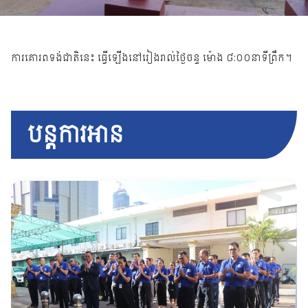
ការគោរពទង់ជាតិនេះ ធ្វើឡើងនៅរៀងរាល់ថ្ងៃចន្ទ ម៉ោង ៨:០០នាទីព្រឹក។
បន្តការអាន