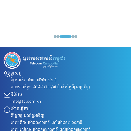
ទូរសព្ទ
ផ្នែកលក់៖
០២៣ ៧២២ ២២៧
លេខទាន់ចិត្ត៖
៨៨៨៨
(២៤/៧ មិនគិតថ្លៃពីគ្រប់ប្រព័ន្ធ)
អ៊ីម៉ែល
info@tc.com.kh
ម៉ោងធ្វើការ
ពីថ្ងៃចន្ទ ដល់ថ្ងៃអាទិត្យ
ពេលព្រឹក៖ ម៉ោង៨​:០០នាទី ដល់ម៉ោង១២:០០នាទី
ពេលរសៀល៖ ម៉ោង១៣:០០នាទី ដល់ម៉ោង១៧:០០នាទី