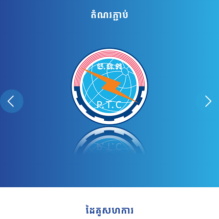
តំណរភ្ជាប់
ដៃគូសហការ