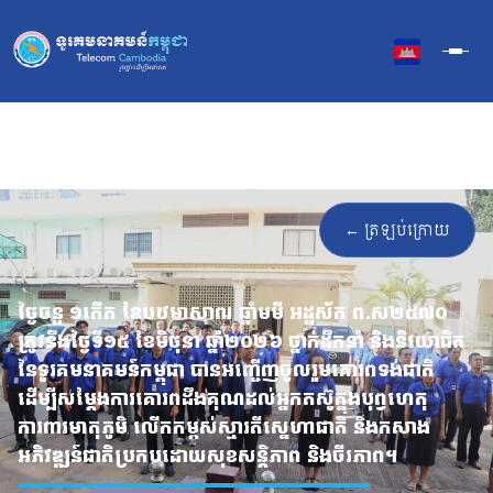
Skip
to
content
← ត្រឡប់ក្រោយ
ថ្ងៃចន្ទ ១កើត ខែបឋមាសាឍ ឆ្នាំមមី អដ្ឋស័ក ព.ស២៥៧០
ត្រូវនឹងថ្ងៃទី១៥ ខែមិថុនា ឆ្នាំ២០២៦ ថ្នាក់ដឹកនាំ និងនិយោជិត
នៃទូរគមនាគមន៍កម្ពុជា បានអញ្ជើញចូលរួមគោរពទង់ជាតិ
ដើម្បីសម្តែងការគោរពដឹងគុណដល់អ្នកតស៊ូក្នុងបុព្វហេតុ
ការពារមាតុភូមិ លើកកម្ពស់ស្មារតីស្នេហាជាតិ និងកសាង
អភិវឌ្ឍន៍ជាតិប្រកបដោយសុខសន្តិភាព និងចីរភាព។