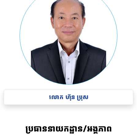
លោក ហ៊ុន ប្រុស
ប្រធាននាយកដ្ឋាន/អង្គភាព