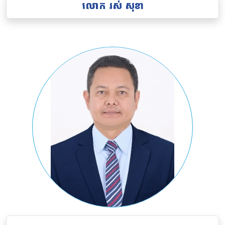
លោក
រស់ សុខា