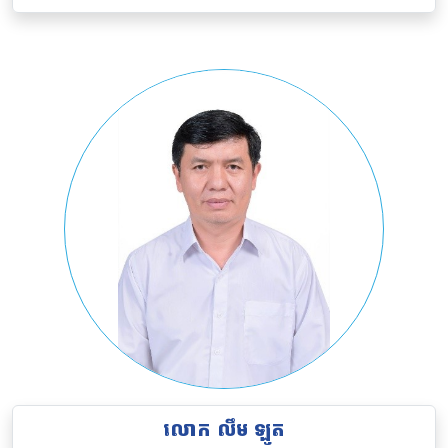
លោក
លឹម ឡូត