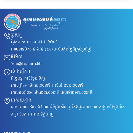
ទូរសព្ទ
ផ្នែកលក់៖
០២៣ ៧២២ ២២៧
លេខទាន់ចិត្ត៖
៨៨៨៨
(២៤/៧ មិនគិតថ្លៃពីគ្រប់ប្រព័ន្ធ)
អ៊ីម៉ែល
info@tc.com.kh
ម៉ោងធ្វើការ
ពីថ្ងៃចន្ទ ដល់ថ្ងៃអាទិត្យ
ពេលព្រឹក៖ ម៉ោង៨​:០០នាទី ដល់ម៉ោង១២:០០នាទី
ពេលរសៀល៖ ម៉ោង១៣:០០នាទី ដល់ម៉ោង១៧:០០នាទី
អាសយដ្ឋាន
អាគារលេខៈ ៩៥-៩៧ មហាវិថីព្រះសីហនុ កែងផ្លូវលេខ១០៥ សង្កាត់បឹងព្រលឹត
ខណ្ឌ៧មករា រាជធានីភ្នំពេញ