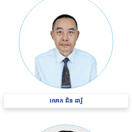
លោក ជិន ដារ៉ូ