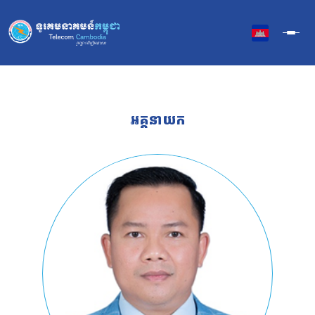
អំពីថ្នាក់ដឹកនាំ
អគ្គនាយក