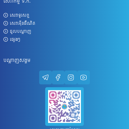
សេវាកម្ម ទ.ក.
សេវាទូរសព្ទ
សេវាអ៊ីនធឺណិត
ជួលបណ្តាញ
ផ្សេងៗ
បណ្តាញសង្គម