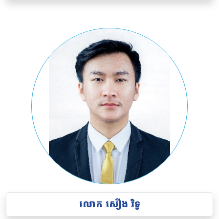
លោក
សឿង វិទូ