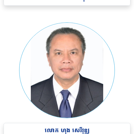
លោក
ហុង សេរីវុឌ្ឍ