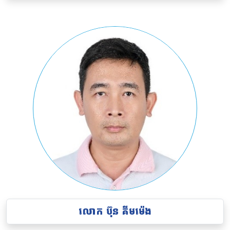
លោក
ប៊ុន គីមម៉េង