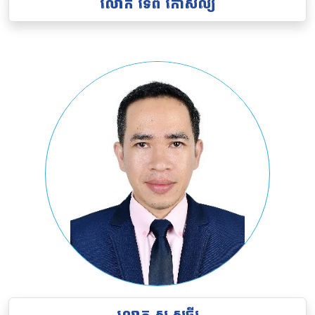
លោក
ទេព កោសល្យ
លោក
សុ សុធីរ