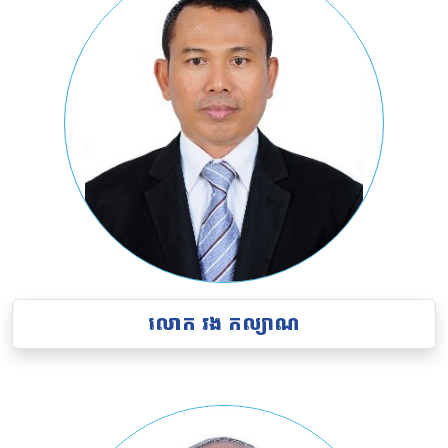
លោក វង កល្យាណ