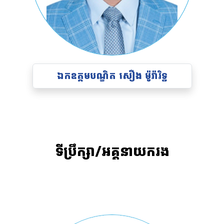
ឯកឧត្ដមបណ្ឌិត សឿង ម៉ូរ៉ារិទ្ធ
ទីប្រឹក្សា/អគ្គនាយករង