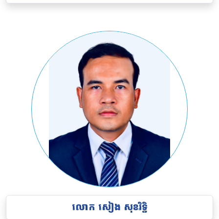
លោក
សៀង សុខរិទ្ធិ