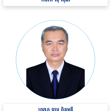
លោក
ចាប ពិនមុនី