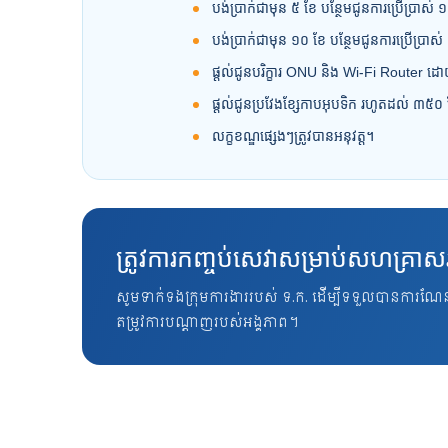
បង់ប្រាក់ជាមុន ៥ ខែ បន្ថែមជូនការប្រើប្រាស់ 
បង់ប្រាក់ជាមុន ១០ ខែ បន្ថែមជូនការប្រើប្រាស
ផ្តល់ជូនបរិក្ខារ ONU និង Wi-Fi Router ដ
ផ្តល់ជូនប្រវែងខ្សែកាបអុបទិក រហូតដល់ ៣៥០ ម
លក្ខខណ្ឌផ្សេងៗត្រូវបានអនុវត្ត។
ត្រូវការកញ្ចប់សេវាសម្រាប់សហគ្រ
សូមទាក់ទងក្រុមការងាររបស់ ទ.ក. ដើម្បីទទួលបានការណែ
តម្រូវការបណ្តាញរបស់អង្គភាព។