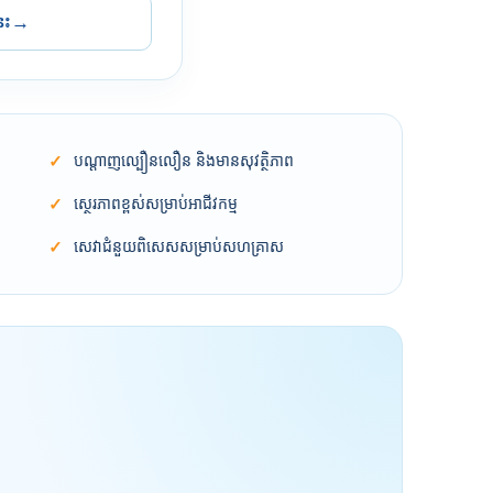
េះ
→
បណ្តាញល្បឿនលឿន និងមានសុវត្ថិភាព
ស្ថេរភាពខ្ពស់សម្រាប់អាជីវកម្ម
សេវាជំនួយពិសេសសម្រាប់សហគ្រាស