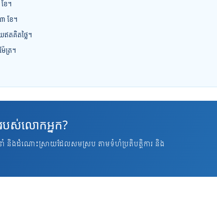
១ ខែ។
់ ៣ ខែ។
ោយឥតគិតថ្លៃ។
៉ែត្រ។
ាសរបស់លោកអ្នក?
នាំ និងដំណោះស្រាយដែលសមស្រប តាមទំហំប្រតិបត្តិការ និង