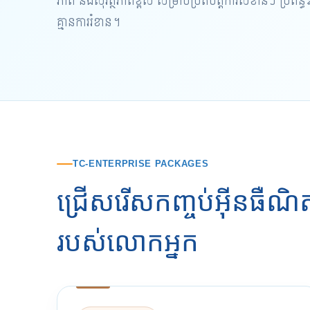
ភាព និងសុវត្ថិភាពខ្ពស់ សម្រាប់ប្រតិបត្តិការសំខាន់ៗ ប្រព័
គ្មានការរំខាន។
TC-ENTERPRISE PACKAGES
ជ្រើសរើសកញ្ចប់អ៊ីនធឺណ
របស់លោកអ្នក