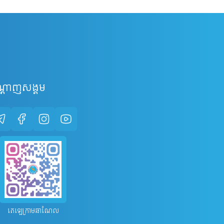
្តាញសង្គម
តេឡេក្រាមឆាណែល