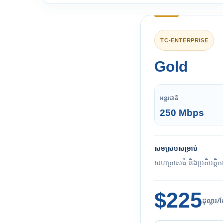
TC-ENTERPRISE
Gold
អន្តរជាតិ
250 Mbps
សមស្របសម្រាប់
សហគ្រាសធំ និងប្រតិបត្តិក
$225
ដុល្លារ/