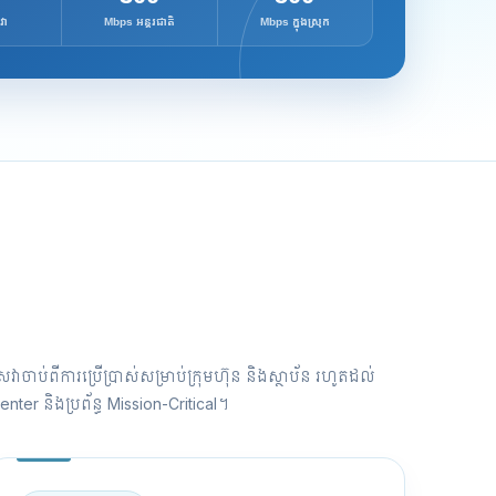
វា
Mbps អន្តរជាតិ
Mbps ក្នុងស្រុក
េវាចាប់ពីការប្រើប្រាស់សម្រាប់ក្រុមហ៊ុន និងស្ថាប័ន រហូតដល់
nter និងប្រព័ន្ធ Mission-Critical។