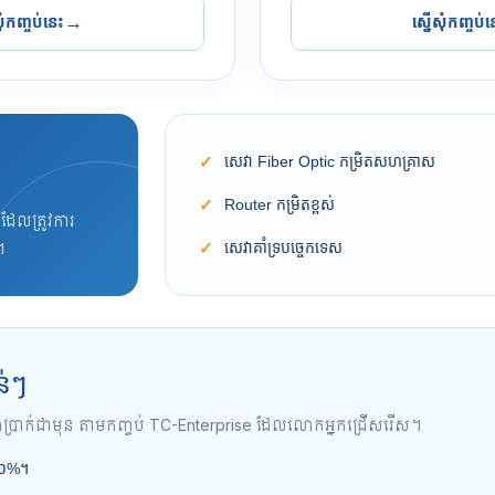
ុំកញ្ចប់នេះ
ស្នើសុំកញ្ចប់ន
→
សេវា Fiber Optic កម្រិតសហគ្រាស
Router កម្រិតខ្ពស់
ដែលត្រូវការ
សេវាគាំទ្របច្ចេកទេស
។
ន់ៗ
ង់ប្រាក់ជាមុន តាមកញ្ចប់ TC-Enterprise ដែលលោកអ្នកជ្រើសរើស។
 ១០%។