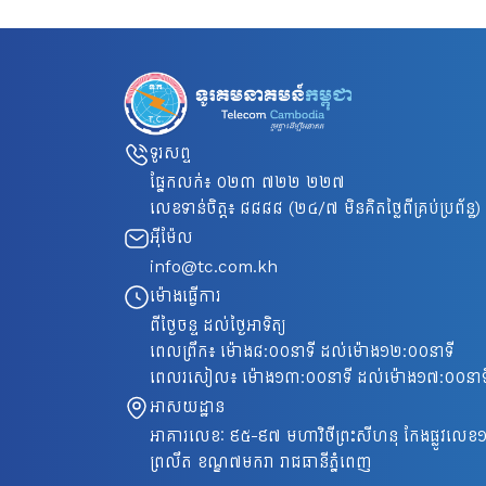
ទូរសព្ទ
ផ្នែកលក់៖
០២៣ ៧២២ ២២៧
លេខទាន់ចិត្ត៖
៨៨៨៨
(២៤/៧ មិនគិតថ្លៃពីគ្រប់ប្រព័ន្ធ)
អ៊ីម៉ែល
info@tc.com.kh
ម៉ោងធ្វើការ
ពីថ្ងៃចន្ទ ដល់ថ្ងៃអាទិត្យ
ពេលព្រឹក៖ ម៉ោង៨​:០០នាទី ដល់ម៉ោង១២:០០នាទី
ពេលរសៀល៖ ម៉ោង១៣:០០នាទី ដល់ម៉ោង១៧:០០នាទ
អាសយដ្ឋាន
អាគារលេខៈ ៩៥-៩៧ មហាវិថីព្រះសីហនុ កែងផ្លូវលេខ១
ព្រលឹត ខណ្ឌ៧មករា រាជធានីភ្នំពេញ