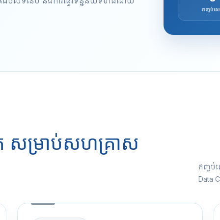
ន្ធឌីជីថលទំនើប និងការផ្ទេរទិន្នន័យទំហំធំដោយ
កញ្ចប់សេ
ិត សម្រាប់សហគ្រាស
កញ្ចប់ស
Data Ce