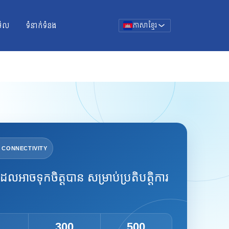
ម៉ែល
ទំនាក់ទំនង
ភាសាខ្មែរ
 CONNECTIVITY
់ដែលអាចទុកចិត្តបាន សម្រាប់ប្រតិបត្តិការ
300
500