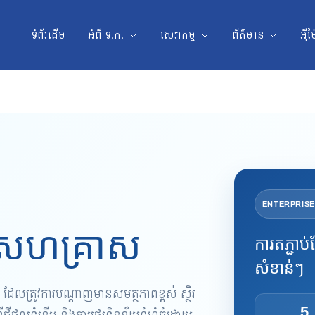
ទំព័រដើម
អំពី ទ.ក.
សេវាកម្ម
ព័ត៌មាន
អ៊ី
សេវាអ៊ីនធឺណិត
ENTERPRISE
ប់សហគ្រាស
ការតភ្ជាប
សំខាន់ៗ
ែលត្រូវការបណ្តាញមានសមត្ថភាពខ្ពស់ ស្ថិរ
5