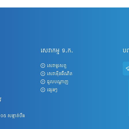
សេវាកម្ម ទ.ក.
បណ
សេវាទូរសព្ទ
សេវាអ៊ីនធឺណិត
ជួលបណ្តាញ
ផ្សេងៗ
ី
០៥ សង្កាត់បឹង