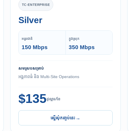
TC-ENTERPRISE
Silver
អន្តរជាតិ
ក្នុងស្រុក
150 Mbps
350 Mbps
សមស្របសម្រាប់
អង្គភាពធំ និង Multi-Site Operations
$135
ដុល្លារ/ខែ
ស្នើសុំកញ្ចប់នេះ
→