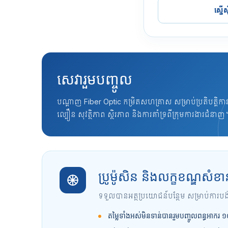
ស្នើស
សេវារួមបញ្ចូល
បណ្តាញ Fiber Optic កម្រិតសហគ្រាស សម្រាប់ប្រតិបត្តិការ
ល្បឿន សុវត្ថិភាព ស្ថិរភាព និងការគាំទ្រពីក្រុមការងារជំនាញ
ប្រូម៉ូសិន និងលក្ខខណ្ឌសំខា
ទទួលបានអត្ថប្រយោជន៍បន្ថែម សម្រាប់ការប
តម្លៃទាំងអស់មិនទាន់បានរួមបញ្ចូលពន្ធអាករ