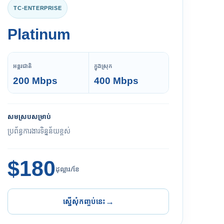
TC-ENTERPRISE
Platinum
អន្តរជាតិ
ក្នុងស្រុក
200 Mbps
400 Mbps
សមស្របសម្រាប់
ប្រព័ន្ធការងារទិន្នន័យខ្ពស់
$180
ដុល្លារ/ខែ
ស្នើសុំកញ្ចប់នេះ
→