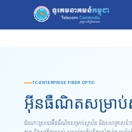
TC-ENTERPRISE FIBER OPTIC
អ៊ីនធឺណិតសម្រា
ដំណោះស្រាយអ៊ីនធឺណិតសម្រាប់ស្ថាប័ន និងសហគ្រាសធំៗ ដ