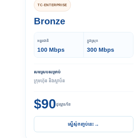
TC-ENTERPRISE
Bronze
អន្តរជាតិ
ក្នុងស្រុក
100 Mbps
300 Mbps
សមស្របសម្រាប់
ក្រុមហ៊ុន និងស្ថាប័ន
$90
ដុល្លារ/ខែ
ស្នើសុំកញ្ចប់នេះ
→