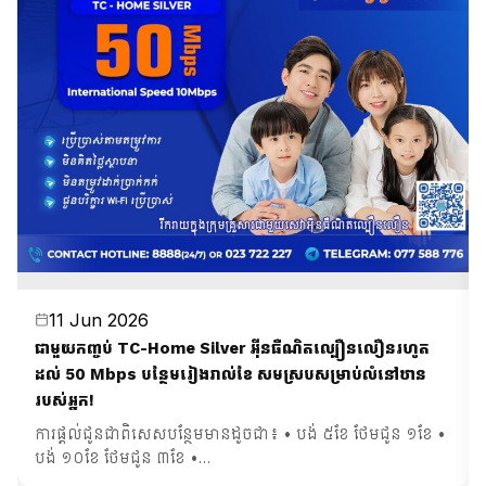
11 Jun 2026
ជាមួយកញ្ចប់ TC-Home Silver អ៊ីនធឺណិតល្បឿនលឿនរហូត
ដល់ 50 Mbps បន្ថែមរៀងរាល់ខែ សមស្របសម្រាប់លំនៅឋាន
របស់អ្នក!
ការផ្តល់ជូនជាពិសេសបន្ថែមមានដូចជា៖ • បង់ ៥ខែ ថែមជូន ១ខែ •
បង់ ១០ខែ ថែមជូន ៣ខែ •…