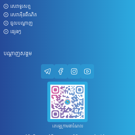
សេវាទូរសព្ទ
សេវាអ៊ីនធឺណិត
ជួលបណ្តាញ
ផ្សេងៗ
បណ្តាញសង្គម
តេឡេក្រាមឆាណែល