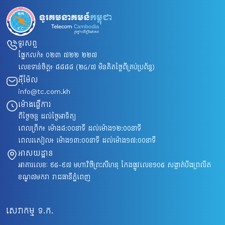
ទូរសព្ទ
ផ្នែកលក់៖
០២៣ ៧២២ ២២៧
លេខទាន់ចិត្ត៖
៨៨៨៨
(២៤/៧ មិនគិតថ្លៃពីគ្រប់ប្រព័ន្ធ)
អ៊ីម៉ែល
info@tc.com.kh
ម៉ោងធ្វើការ
ពីថ្ងៃចន្ទ ដល់ថ្ងៃអាទិត្យ
ពេលព្រឹក៖ ម៉ោង៨​:០០នាទី ដល់ម៉ោង១២:០០នាទី
ពេលរសៀល៖ ម៉ោង១៣:០០នាទី ដល់ម៉ោង១៧:០០នាទី
អាសយដ្ឋាន
អាគារលេខៈ ៩៥-៩៧ មហាវិថីព្រះសីហនុ កែងផ្លូវលេខ១០៥ សង្កាត់បឹងព្រលឹត
ខណ្ឌ៧មករា រាជធានីភ្នំពេញ
សេវាកម្ម ទ.ក.