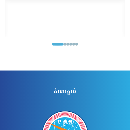
តំណរភ្ជាប់