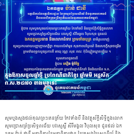
ក្នុងឱកាសចូលឆ្នាំថ្មី ប្រពៃណីជាតិខ្មែរ ឆ្នាំមមី អដ្ឋស័ក
ព.ស.២៥៧០ ខាងមុខនេះ
សូមបួងសួងដល់គុណព្រះរតនត្រ័យ កែវទាំងបី និងវត្ថុស័ក្តិសិទ្ធិក្នុងលោក
សូមប្រោសព្រំប្រសិទ្ធពរជ័យ បវរសួស្តី សិរីមង្គល វិបុលសុខ ជូនដល់ ឯក
ឧត្តម ង៉ាន់ ដានី អគ្គាធិការនៃអគ្គាធិការដ្ឋាន នៃក្រសួងប្រៃសណីយ៍ និង