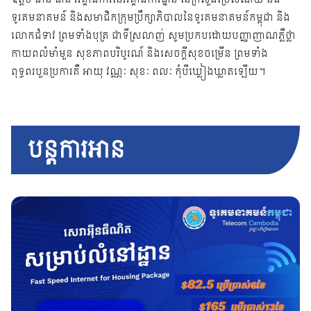
ទូរគមនាគមន៍ និងសមាជិកក្រុមប្រឹក្សាភិបាលនៃទូរគមនាគមន៍កម្ពុជា និង
លោកជំទាវ ព្រមទាំងបុត្រ ជាទីស្រលាញ់ សូមប្រកបដោយបញ្ញាញាណភ្លឺថ្លា
កាយពលំមាំមួន សុខភាពបរិបូរណ៍ និងសេចក្តីសុខចម្រើន ព្រមទាំង
ពុទ្ធពរបួនប្រការគឺ អាយុ វណ្ណៈ សុខៈ ពលៈ កុំបីឃ្លៀងឃ្លាតឡើយ។
បន្តការអាន