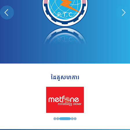
ដៃគូសហការ