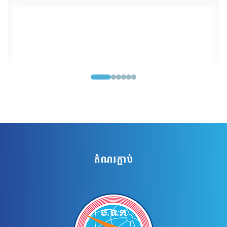
តំណរភ្ជាប់