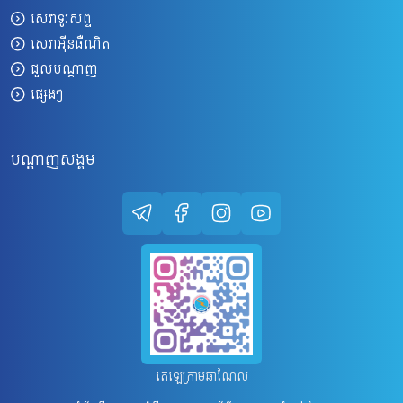
សេវាទូរសព្ទ
សេវាអ៊ីនធឺណិត
ជួលបណ្តាញ
ផ្សេងៗ
បណ្តាញសង្គម
តេឡេក្រាមឆាណែល