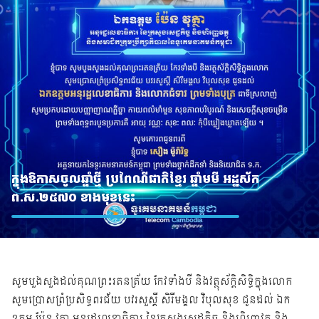
ក្នុងឱកាសចូលឆ្នាំថ្មី ប្រពៃណីជាតិខ្មែរ ឆ្នាំមមី អដ្ឋស័ក
ព.ស.២៥៧០ ខាងមុខនេះ
សូមបួងសួងដល់គុណព្រះរតនត្រ័យ កែវទាំងបី និងវត្ថុស័ក្តិសិទ្ធិក្នុងលោក
សូមប្រោសព្រំប្រសិទ្ធពរជ័យ បវរសួស្តី សិរីមង្គល វិបុលសុខ ជូនដល់ ឯក
ឧត្តម ប៉ែន វុត្ថា អនុរដ្ឋលេខាធិការ នៃក្រសួងសេដ្ឋកិច្ច និងហិរញ្ញវត្ថុ និង