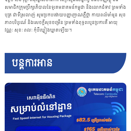
សមាជិកក្រុមប្រឹក្សាភិបាលនៃទូរគមនាគមន៍កម្ពុជា និងលោកជំទាវ ព្រមទាំង
បុត្រ ជាទីស្រលាញ់ សូមប្រកបដោយបញ្ញាញាណភ្លឺថ្លា កាយពលំមាំមួន សុខ
ភាពបរិបូរណ៍ និងសេចក្តីសុខចម្រើន ព្រមទាំងពុទ្ធពរបួនប្រការគឺ អាយុ
វណ្ណៈ សុខៈ ពលៈ កុំបីឃ្លៀងឃ្លាតឡើយ។
បន្តការអាន