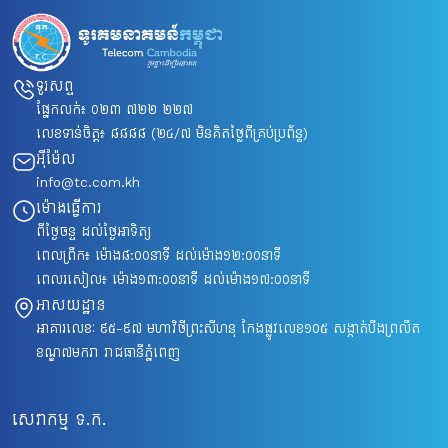
ទូរសព្ទ
ផ្នែកលក់៖
០២៣ ៧២២ ២២៧
លេខទាន់ចិត្ត៖
៨៨៨៨
(២៤/៧ មិនគិតថ្លៃពីគ្រប់ប្រព័ន្ធ)
អ៊ីម៉ែល
info@tc.com.kh
ម៉ោងធ្វើការ
ពីថ្ងៃចន្ទ ដល់ថ្ងៃអាទិត្យ
ពេលព្រឹក៖ ម៉ោង៨​:០០នាទី ដល់ម៉ោង១២:០០នាទី
ពេលរសៀល៖ ម៉ោង១៣:០០នាទី ដល់ម៉ោង១៧:០០នាទី
អាសយដ្ឋាន
អាគារលេខៈ ៩៥-៩៧ មហាវិថីព្រះសីហនុ កែងផ្លូវលេខ១០៥ សង្កាត់បឹងព្រលឹត
ខណ្ឌ៧មករា រាជធានីភ្នំពេញ
សេវាកម្ម ទ.ក.