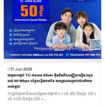
11 Jun 2026
ជាមួយកញ្ចប់ TC-Home Silver អ៊ីនធឺណិតល្បឿនលឿនរហូត
ដល់ 50 Mbps បន្ថែមរៀងរាល់ខែ សមស្របសម្រាប់លំនៅឋាន
របស់អ្នក!
ការផ្តល់ជូនជាពិសេសបន្ថែមមានដូចជា៖ • បង់ ៥ខែ ថែមជូន ១ខែ •
បង់ ១០ខែ ថែមជូន ៣ខែ •…