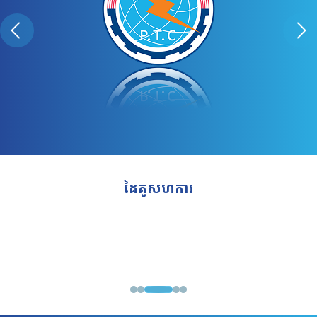
ដៃគូសហការ